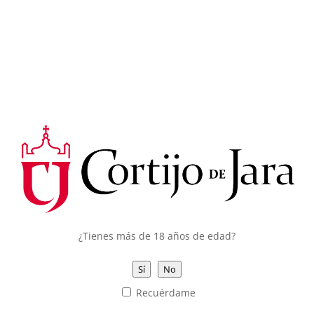
de ésta
una cosecha de gran calidad,
tal y como
preveíamos.
CONSENTIMIENTO DE COOKIES
Teresa Castillo
Utilizamos cookies propias y de terceros para
Enóloga de Cortijo de Jara
garantizar el correcto funcionamiento del portal,
recoger información sobre su uso, mejorar
nuestros servicios y mostrarte publicidad
personalizada basándonos en el análisis de tu
Vendim
tráfico.
ia en
Puedes hacer clic en
Aceptar todo
para permitir
Cortijo
el uso de estas cookies o en
Configuración de
de Jara
Cookies
para obtener más información de los
tipos de cookies que usamos y seleccionar cuáles
¿Tienes más de 18 años de edad?
aceptas o rechazas.
Puede rechazar las cookies optativas haciendo clic
Sí
No
en
Rechazar todo
.
Recuérdame
Puedes consultar toda la información que
necesites en
Ver nuestra política de cookies