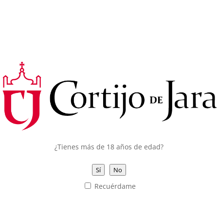
CONSENTIMIENTO DE COOKIES
Utilizamos cookies propias y de terceros para garantizar el
correcto funcionamiento del portal, recoger información
sobre su uso, mejorar nuestros servicios y mostrarte
publicidad personalizada basándonos en el análisis de tu
tráfico.
Puedes hacer clic en
Aceptar todo
para permitir el uso de
estas cookies o en
Configuración de Cookies
para obtener
más información de los tipos de cookies que usamos y
seleccionar cuáles aceptas o rechazas.
Puede rechazar las cookies optativas haciendo clic en
¿Tienes más de 18 años de edad?
Rechazar todo
.
Puedes consultar toda la información que necesites en
Ver
nuestra política de cookies
Sí
No
Recuérdame
Configuración de cookies